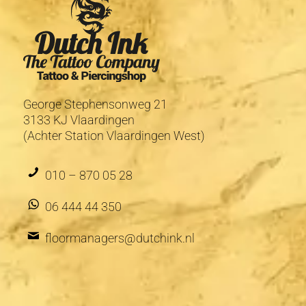
George Stephensonweg 21
3133 KJ Vlaardingen
(Achter Station Vlaardingen West)
010 – 870 05 28
06 444 44 350
floormanagers@dutchink.nl