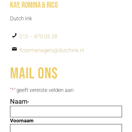
Kay, Romina & Rico
Dutch Ink
010 – 870 05 28
floormanagers@dutchink.nl
Mail ons
"
*
" geeft vereiste velden aan
Naam
*
Voornaam