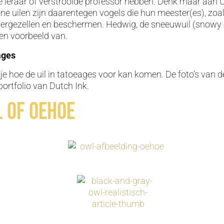
ze leraar of verstrooide professor hebben. Denk maar aan Ui
e uilen zijn daarentegen vogels die hun meester(es), zoa
vergezellen en beschermen. Hedwig, de sneeuwuil (snowy 
 een voorbeeld van.
ages
 je hoe de uil in tatoeages voor kan komen. De foto’s van d
portfolio van Dutch Ink.
l of oehoe