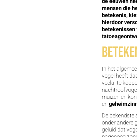
de eeuwen hee
mensen die he
betekenis, kie
hierdoor versc
betekenissen v
tatoeageontw
Beteke
In het algeme
vogel heeft daa
veelal te koppe
nachtroofvoge
muizen en koni
en
geheimzin
De bekendste a
onder andere g
geluid dat vog
nagenoeg zonde