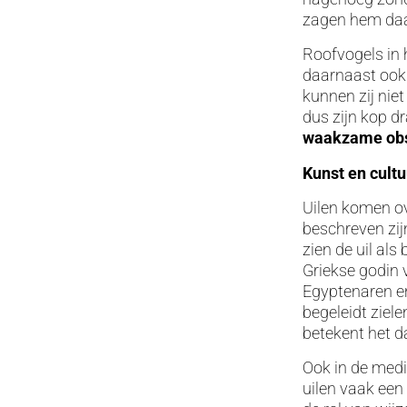
zagen hem daa
Roofvogels in 
daarnaast ook 
kunnen zij nie
dus zijn kop d
waakzame
ob
Kunst en cultu
Uilen komen ov
beschreven zij
zien de uil al
Griekse godin 
Egyptenaren en
begeleidt ziel
betekent het d
Ook in de media
uilen vaak een