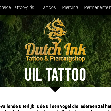
breide Tattoo-gids
Tattoos
Piercing
Permanente 
UIL TATTOO
pvallende uiterlijk is de uil een vogel die iedereen zal 