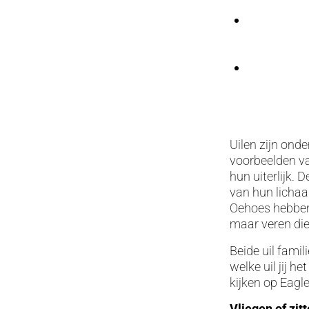
Uilen zijn onde
voorbeelden va
hun uiterlijk. 
van hun lichaa
Oehoes hebben 
maar veren di
Beide uil famil
welke uil jij h
kijken op Eagl
Vliegen of zit