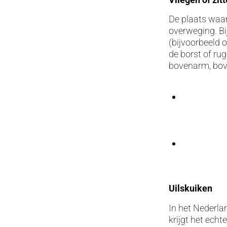
De plaats waar 
overweging. Bij
(bijvoorbeeld 
de borst of ru
bovenarm, bov
Uilskuiken
In het Nederla
krijgt het echt