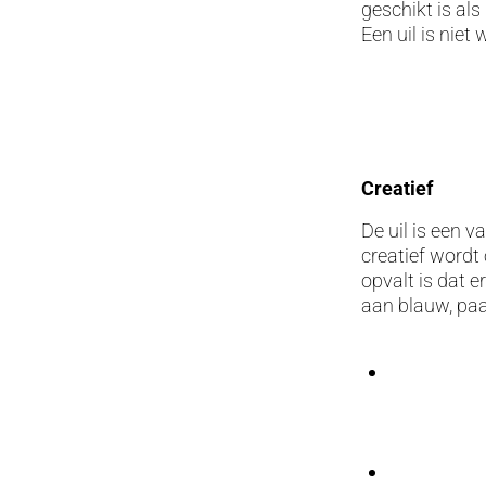
geschikt is als
Een uil is nie
Creatief
De uil is een 
creatief word
opvalt is dat e
aan blauw, paa