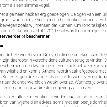
rom als een slimme vogel.
het algemeen hebben erg goede ogen. De ogen van een uil 
groot, waardoor ze heel goed in het donker kunnen zien.
t bewegen zoals wij mensen dat kunnen. Om rond te kijken
raaien. Dit kunnen ze tot 270°. De uil wordt daarom gezien
serveerder
of
beschermer
.
ur
er de hele wereld voor. De symbolische betekenissen die 
n, zijn daardoor in verscheidene culturen terug te vinden. 
s beschermer tegen kwade geesten die ook het weer kan voo
van wijsheid en kennis, Athena, wordt vaak afgebeeld met 
 Kelten zagen deze vogel als de link tussen leven en dood.
en naar de onderwereld en waakt over ze. Wanneer je over e
at er iemand in jouw directe omgeving zal sterven.
 zijn er talloze referenties te vinden naar de uil. In teken
 bron van wijsheid en advies, soms met een beetje domhe