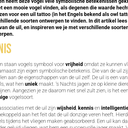
n heeft deze vogel vele symbolische betekenissen gek
t een mooie vogel vinden, als degenen die waarde hech
zen voor een uil tattoo (in het Engels bekend als owl tatto
hillende soorten ontwerpen te vinden. In dit artikel lees
an de uil, en inspireren we je met verschillende soorte
erpen.
nis
en staan vogels symbool voor
vrijheid
omdat ze kunnen vli
rnaast zijn eigen symbolische betekenis. Die van de uil zijn
len aan de eigenschappen van de uil zelf. De uil is een va
ls, wat hen
uniek
maakt. ’s Nachts jagen ze op kleine dier
jnen. Aangezien je ze daarom niet snel zult zien, is het ee
nige
vogelsoort.
ssociaties met de uil zijn
wijsheid
,
kennis
en
intelligenti
ekoppeld aan het feit dat de uil donzige veren heeft. Hier
els tijdens het vliegen maken geabsorbeerd. Een uil kan d
r geluid vliegen, wat hem een succesvolle jager maakt. V