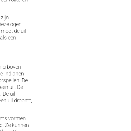
zijn
 Deze ogen
 moet de uil
 als een
hierboven
De Indianen
rspellen. De
een uil. De
 De uil
en uil droomt,
films vormen
id. Ze kunnen