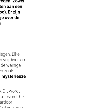
regen. Zowel
ten aan een
o). Er zijn
 je over de
n
egen. Elke
 vrij divers en
n de weinige
en zoals
n
mysterieuze
e
. Dit wordt
door wordt het
aardoor
eel volkeren