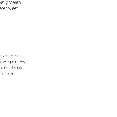
oet groeien.
eter weet.
 manieren
ontwerpen. Wat
 heeft. Denk
e maken.