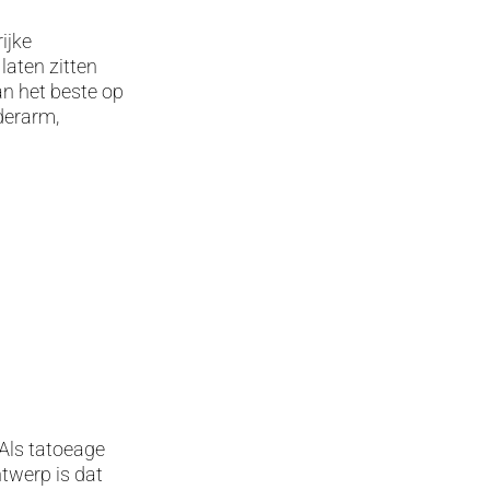
ijke
 laten zitten
an het beste op
derarm,
Als tatoeage
ntwerp is dat