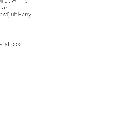
l uit Winnie
ls een
owl) uit Harry
e tattoos