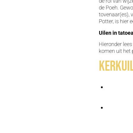
de rol van wij
de Poeh. Gewon
tovenaar(es), 
Potter, is hier
Uilen in tatoe
Hieronder lees
komen uit het 
Kerkui