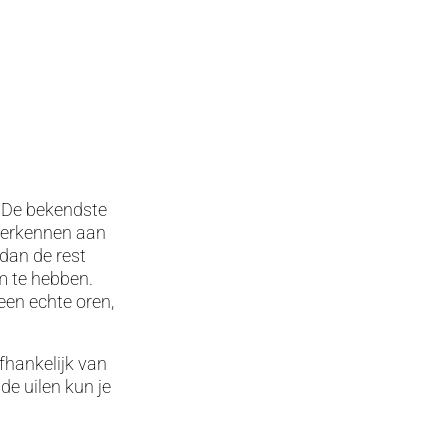
e. De bekendste
 herkennen aan
 dan de rest
m te hebben.
een echte oren,
afhankelijk van
de uilen kun je