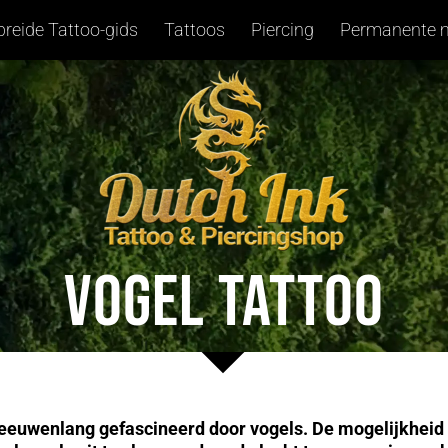
breide Tattoo-gids
Tattoos
Piercing
Permanente 
VOGEL TATTOO
 eeuwenlang gefascineerd door vogels. De mogelijkheid