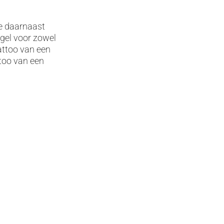
ze daarnaast
gel voor zowel
attoo van een
ttoo van een