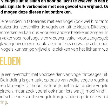
vleugels uit te slaan en door de lucht te zweven is een 
gels zijn sterk verbonden met een gevoel van vrijheid. O
d mogen deze dieren niet ontbreken.
atie te vinden in tatoeages met een vogel (ook wel bird ta
duizenden verschillende vogels om uit te kiezen. Elke vogel
enmerken en kan dus voor een andere betekenis zorgen. I
vaker voor roofvogels en vrouwen vaker voor zangvogels
ijk van jouw eigen smaak. Je moet kiezen wat je zelf mooi 
vogels kunnen op vrijwel alle plekken van het lichaam wo
elden
 je een overzicht met voorbeelden van vogel tatoeages uit 
 De indeling is gemaakt op basis van welke vogels regelm
en tatoeage. Dit houdt natuurlijk niet in dat andere vogels
nspireren, maar zoek vooral ook naar iets wat jij mooi vindt.
verschillende soorten vogels kun je vinden op de site van 
ming
.