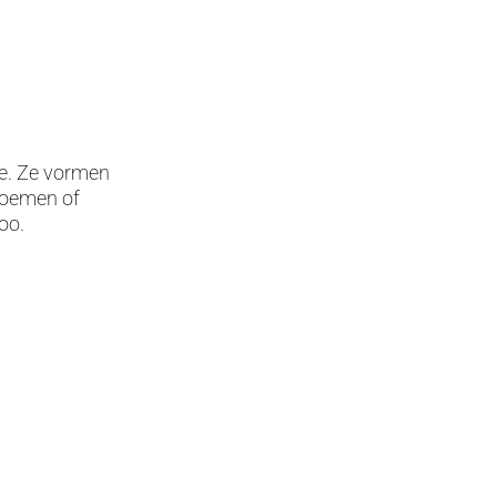
de. Ze vormen
bloemen of
oo.