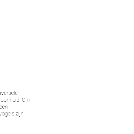
iversele
choonheid. Om
 een
vogels zijn