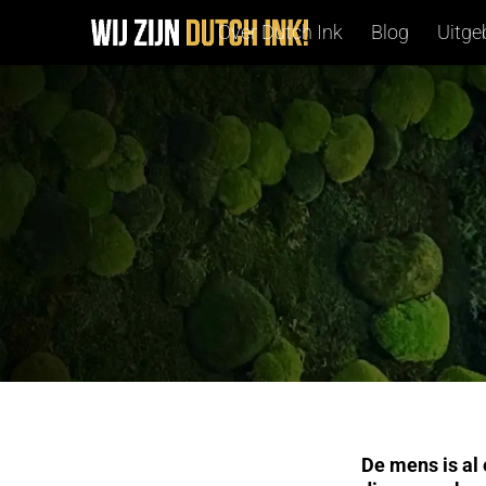
Over Dutch Ink
Blog
Uitge
De mens is al