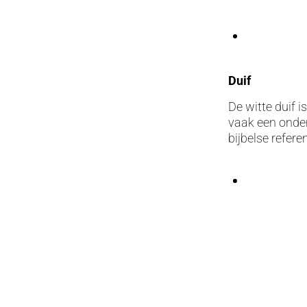
Duif
De witte duif 
vaak een onder
bijbelse refer