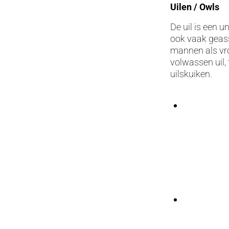
Uilen / Owls
De uil is een 
ook vaak geass
mannen als vro
volwassen uil,
uilskuiken.