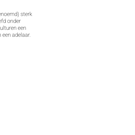
genoemd) sterk
efd onder
culturen een
 een adelaar.