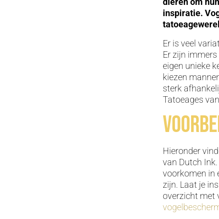
dieren om hun 
inspiratie. Vo
tatoeagewerel
Er is veel vari
Er zijn immers 
eigen unieke k
kiezen mannen 
sterk afhankel
Tatoeages van 
Voorbe
Hieronder vind
van Dutch Ink.
voorkomen in e
zijn. Laat je i
overzicht met 
vogelbescher