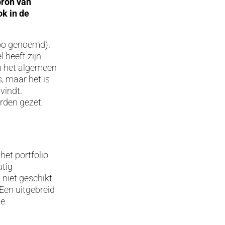
bron van
ok in de
ttoo genoemd).
 heeft zijn
n het algemeen
, maar het is
vindt.
rden gezet.
het portfolio
atig
 niet geschikt
 Een uitgebreid
de