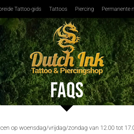
breide Tattoo-gids
Tattoos
Piercing
Permanente 
FAQs
ercen op woensdag/vrijdag/zondag van 12.00 tot 17.0