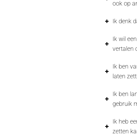
ook op an
Ik denk d
Ik wil ee
vertalen d
Ik ben va
laten zet
Ik ben la
gebruik 
Ik heb e
zetten ka