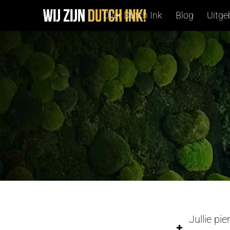
Over Dutch Ink
Blog
Uitge
Jullie pi