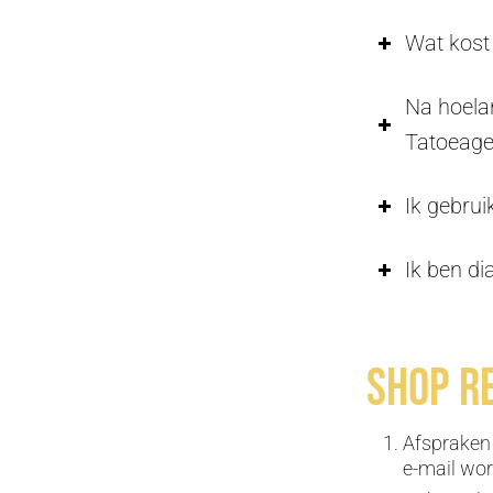
Wat kost 
Na hoela
Tatoeag
Ik gebrui
Ik ben di
Shop r
Afspraken 
e-mail wo