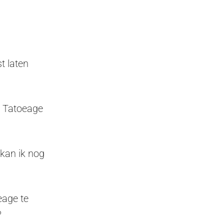
t laten
en Tatoeage
 kan ik nog
eage te
?