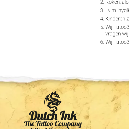
Roken, alc
I.v.m. hygi
Kinderen z
Wij Tatoeër
vragen wij
Wij Tatoeë