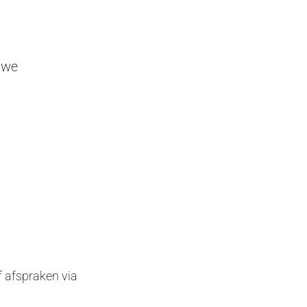
uwe
f afspraken via